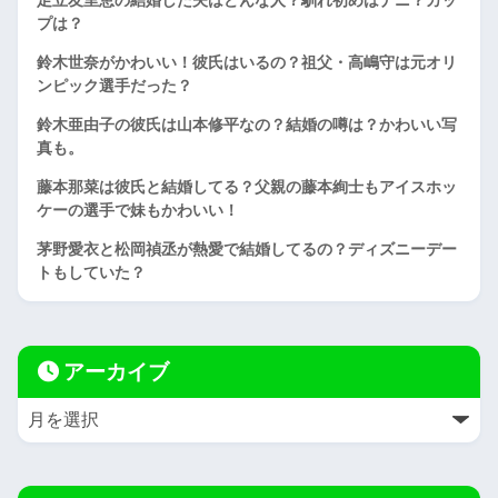
足立友里恵の結婚した夫はどんな人？馴れ初めはナニ？カッ
プは？
鈴木世奈がかわいい！彼氏はいるの？祖父・高嶋守は元オリ
ンピック選手だった？
鈴木亜由子の彼氏は山本修平なの？結婚の噂は？かわいい写
真も。
藤本那菜は彼氏と結婚してる？父親の藤本絢士もアイスホッ
ケーの選手で妹もかわいい！
茅野愛衣と松岡禎丞が熱愛で結婚してるの？ディズニーデー
トもしていた？
アーカイブ