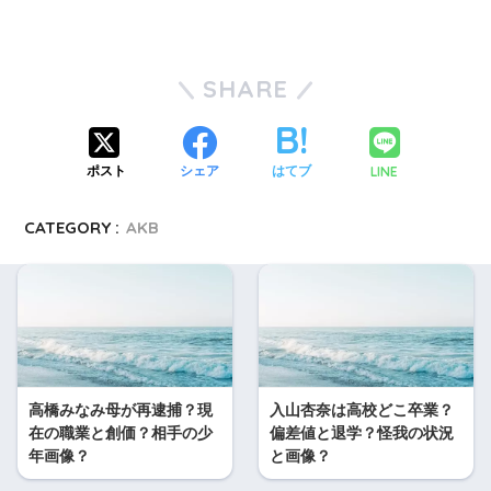
SHARE
LINE
ポスト
シェア
はてブ
CATEGORY :
AKB
高橋みなみ母が再逮捕？現
入山杏奈は高校どこ卒業？
在の職業と創価？相手の少
偏差値と退学？怪我の状況
年画像？
と画像？