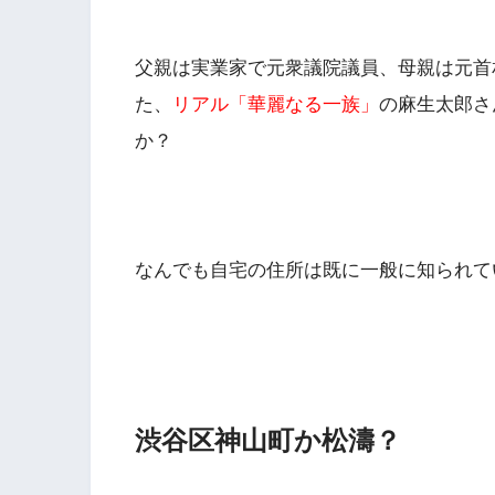
父親は実業家で元衆議院議員、母親は元首
た、
リアル「華麗なる一族」
の麻生太郎さ
か？
なんでも自宅の
住所
は既に一般に知られて
渋谷区神山町か松濤？