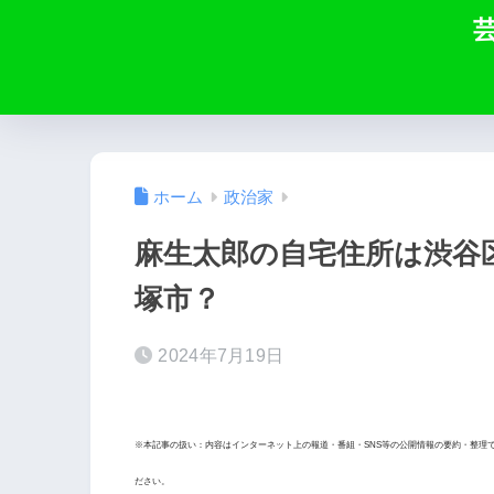
ホーム
政治家
麻生太郎の自宅住所は渋谷
塚市？
2024年7月19日
※本記事の扱い：内容はインターネット上の報道・番組・SNS等の公開情報の要約・整理
ださい。