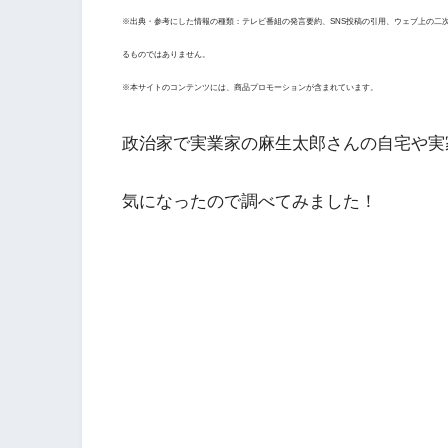
※出典・参考にした情報の種類：テレビ番組の発言要約、SNS投稿の引用、ウェブ上の二
るものではありません。
※本サイトのコンテンツには、商品プロモーションが含まれています。
政治家で実業家の
麻生太郎さん
の自宅や実
気になったので調べてみました！