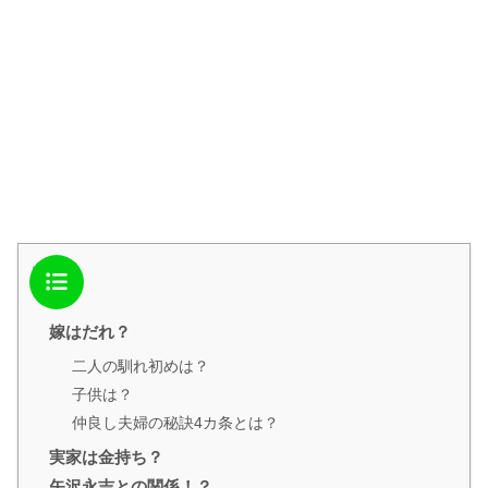
目次
嫁はだれ？
二人の馴れ初めは？
子供は？
仲良し夫婦の秘訣4カ条とは？
実家は金持ち？
矢沢永吉との関係！？