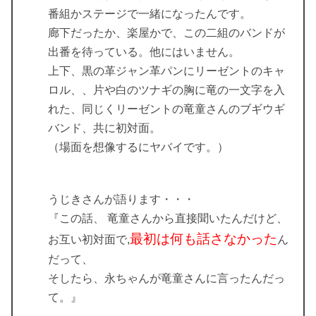
番組かステージで一緒になったんです。
廊下だったか、楽屋かで、この二組のバンドが
出番を待っている。他にはいません。
上下、黒の革ジャン革パンにリーゼントのキャ
ロル、、片や白のツナギの胸に竜の一文字を入
れた、同じくリーゼントの竜童さんのブギウギ
バンド、共に初対面。
（場面を想像するにヤバイです。）
うじきさんが語ります・・・
『この話、 竜童さんから直接聞いたんだけど、
最初は何も話さなかった
お互い初対面で,
ん
だって、
そしたら、永ちゃんが竜童さんに言ったんだっ
て。』