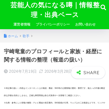
芸能人の気になる噂｜情報整
理・出典ベース
運営者情報
プライバシーポリシー
お問い合わせ
ホーム
歌手
宇崎竜童のプロフィールと家族・経歴に
関する情報の整理（報道の扱い）
2024年7月19日
2026年3月28日
※本記事の扱い：内容はインターネット上の報道・番組・SNS等の公開情報の要約・整理です。個人への中傷や断定
的な評価を目的としません。正確な事実関係は各公式発表や一次情報でご確認ください。
※出典・参考にした情報の種類：テレビ番組の発言要約、SNS投稿の引用、ウェブ上の二次報道などです。リンクや