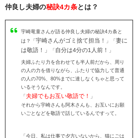
仲良し夫婦の
秘訣4カ条
とは？
宇崎竜童さんが語る仲良し夫婦の秘訣4カ条と
宇崎さんがゴミ捨て担当！
妻に
は？「
」「
は敬語！」
自分は4分の1人前！
「
」
夫婦ふたり力を合わせても半人前だから、周り
の人の力を借りながら、ふたりで協力して普通
の人の70%、80%までに達しなくちゃと思って
いるそうなんです。
夫婦でもお互い敬語で！
「
」
それから宇崎さんも阿木さんも、お互いにお願
いごとなどを敬語で話しているんですって。
「今日、私は仕事で夕方いないから、猫にごは