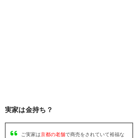
実家は金持ち？
ご実家は
京都の老舗
で商売をされていて裕福な