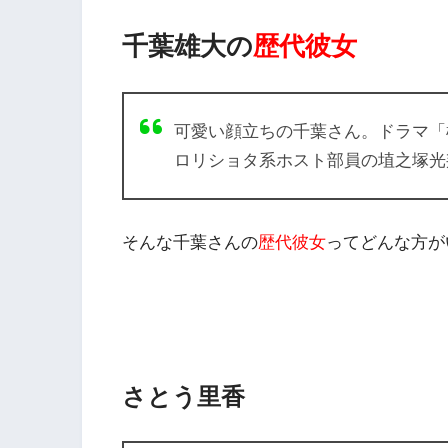
千葉雄大の
歴代彼女
可愛い顔立ちの千葉さん。ドラマ
「
ロリショタ系ホスト部員の
埴之塚光
そんな千葉さんの
歴代彼女
ってどんな方が
さとう里香