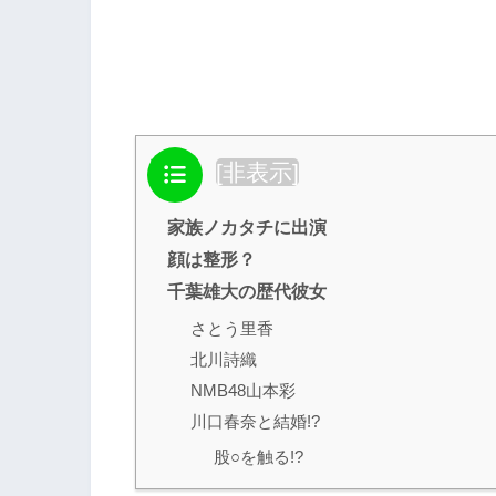
目次
[
非表示
]
家族ノカタチに出演
顔は整形？
千葉雄大の歴代彼女
さとう里香
北川詩織
NMB48山本彩
川口春奈と結婚!?
股○を触る!?