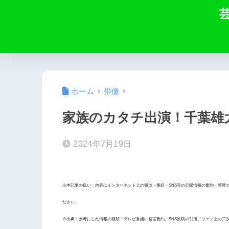
ホーム
俳優
家族のカタチ出演！千葉雄
2024年7月19日
※本記事の扱い：内容はインターネット上の報道・番組・SNS等の公開情報の要約・整理
ださい。
※出典・参考にした情報の種類：テレビ番組の発言要約、SNS投稿の引用、ウェブ上の二