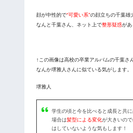
顔が中性的で
“可愛い系”
の顔立ちの千葉雄
なんと千葉さん、ネット上で
整形疑惑
があ
↑この画像は高校の卒業アルバムの千葉さ
なんか
堺雅人
さんに似ている気がします。
堺雅人
学生の頃と今を比べると成長と共に
場合は
髪型による変化
が大きいので
はしていないような気もします！