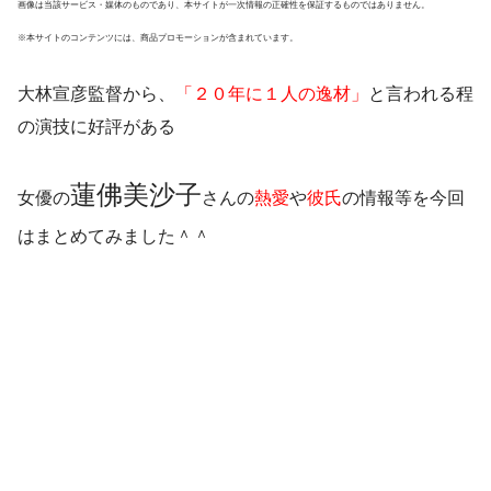
画像は当該サービス・媒体のものであり、本サイトが一次情報の正確性を保証するものではありません。
※本サイトのコンテンツには、商品プロモーションが含まれています。
大林宣彦監督から、
「
２０年に１人の逸材
」
と言われる程
の演技に好評がある
蓮佛美沙子
女優の
さんの
熱愛
や
彼氏
の情報等を今回
はまとめてみました＾＾