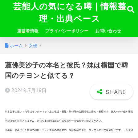
芸能人の気になる噂｜情報整
理・出典ベース
運営者情報
プライバシーポリシー
お問い合わせ
ホーム
女優
蓮佛美沙子の本名と彼氏？妹は横国で韓
国のテヨンと似てる？
2024年7月19日
※本記事の扱い：内容はインターネット上の報道・番組・SNS等の公開情報の要約・整理です。個人への中傷や断定
的な評価を目的としません。正確な事実関係は各公式発表や一次情報でご確認ください。
※出典・参考にした情報の種類：テレビ番組の発言要約、SNS投稿の引用、ウェブ上の二次報道などです。リンクや