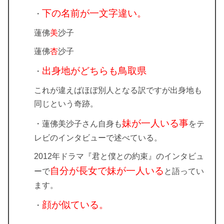
下の名前が一文字違い。
・
蓮佛
美
沙子
蓮佛
杏
沙子
出身地がどちらも鳥取県
・
これが違えばほぼ別人となる訳ですが出身地も
同じという奇跡。
妹が一人いる事
・蓮佛美沙子さん自身も
をテ
レビのインタビューで述べている。
2012年ドラマ『君と僕との約束』のインタビュ
自分が長女で妹が一人いる
ーで
と語ってい
ます。
顔が似ている。
・