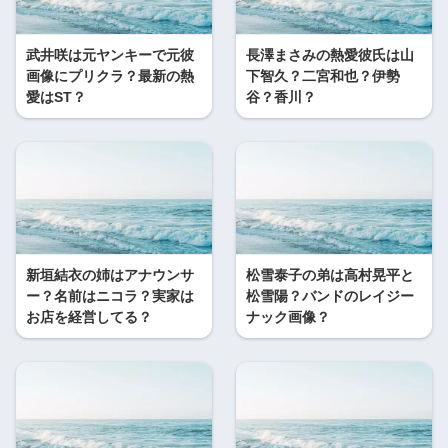
武井咲は元ヤンキーで元彼
長澤まさみの熱愛彼氏は山
画像にプリクラ？最新の熱
下智久？二宮和也？伊勢
愛はST？
谷？香川？
新垣結衣の姉はアナウンサ
松雪泰子の弟は高村晃平と
ー？名前はニコラ？実家は
松雪陽？バンドのレイジー
お店を経営してる？
ナック画像？