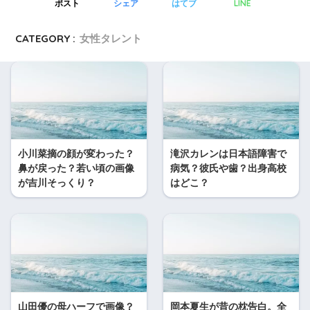
LINE
ポスト
シェア
はてブ
CATEGORY :
女性タレント
小川菜摘の顔が変わった？
滝沢カレンは日本語障害で
鼻が戻った？若い頃の画像
病気？彼氏や歯？出身高校
が吉川そっくり？
はどこ？
山田優の母ハーフで画像？
岡本夏生が昔の枕告白。全