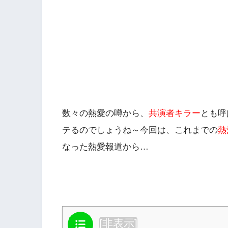
数々の熱愛の噂から、
共演者キラー
とも呼
テるのでしょうね～今回は、これまでの
熱
なった熱愛報道から…
目次
[
非表示
]