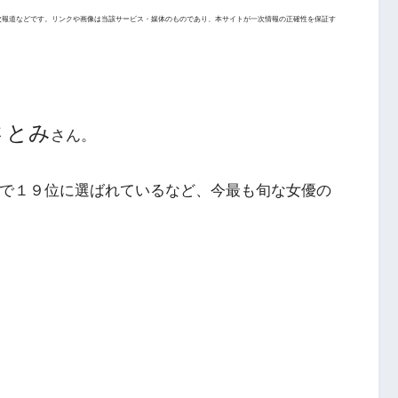
次報道などです。リンクや画像は当該サービス・媒体のものであり、本サイトが一次情報の正確性を保証す
さとみ
さん。
」で１９位に選ばれているなど、今最も旬な女優の