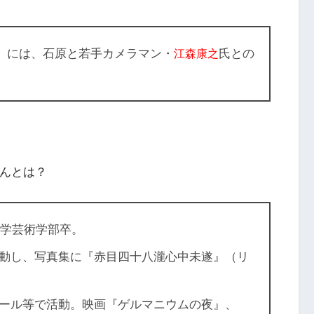
ー」には、石原と若手
カメラマン
・
氏との
江森康之
さんとは？
大学芸術学部卒。
動し、写真集に『赤目四十八瀧心中未遂』（リ
ール等で活動。映画『ゲルマニウムの夜』、