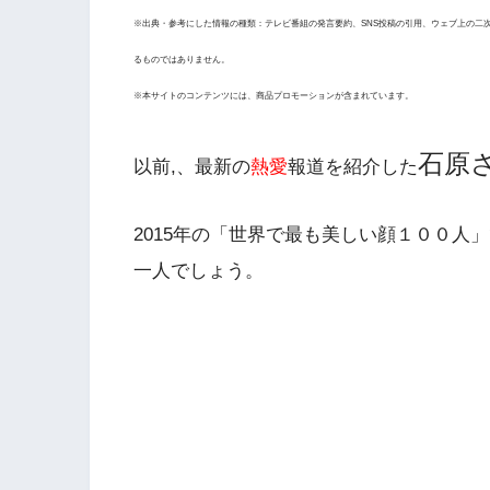
※出典・参考にした情報の種類：テレビ番組の発言要約、SNS投稿の引用、ウェブ上の二
るものではありません。
※本サイトのコンテンツには、商品プロモーションが含まれています。
石原
以前,、最新の
熱愛
報道を紹介した
2015年の「世界で最も美しい顔１００人
一人でしょう。