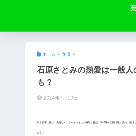
ホーム
女優
石原さとみの熱愛は一般人
も？
2024年7月19日
※本記事の扱い：内容はインターネット上の報道・番組・SNS等の公開情報の要約・整理
ださい。