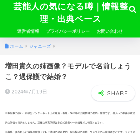
芸能人の気になる噂｜情報整
理・出典ベース
運営者情報
プライバシーポリシー
お問い合わせ
ホーム
ジャニーズ
増田貴久の姉画像？モデルで名前しょう
こ？過保護で結婚？
2024年7月19日
※本記事の扱い：内容はインターネット上の報道・番組・SNS等の公開情報の要約・整理です。個人への中傷や断定
的な評価を目的としません。正確な事実関係は各公式発表や一次情報でご確認ください。
※出典・参考にした情報の種類：テレビ番組の発言要約、SNS投稿の引用、ウェブ上の二次報道などです。リンクや