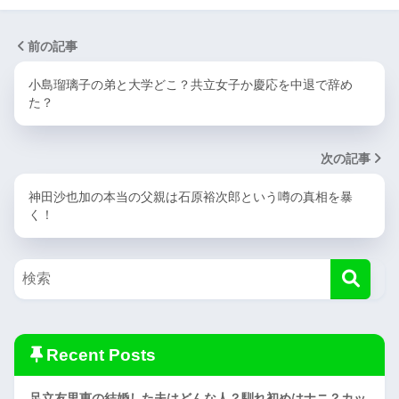
前の記事
小島瑠璃子の弟と大学どこ？共立女子か慶応を中退で辞め
た？
次の記事
神田沙也加の本当の父親は石原裕次郎という噂の真相を暴
く！
Recent Posts
足立友里恵の結婚した夫はどんな人？馴れ初めはナニ？カッ