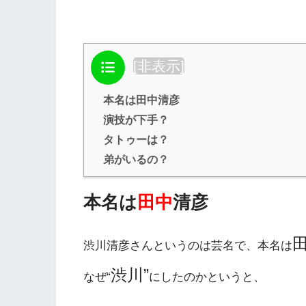
目次
[
非表示
]
本名は田中清彦
演技が下手？
タトゥーは？
弟がいるの？
本名は
田中
清彦
渋川清彦さんというのは芸名で、本名は
渋川”
なぜ“
にしたのかというと、