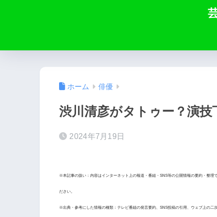
ホーム
俳優
渋川清彦がタトゥー？演技
2024年7月19日
※本記事の扱い：内容はインターネット上の報道・番組・SNS等の公開情報の要約・整理
ださい。
※出典・参考にした情報の種類：テレビ番組の発言要約、SNS投稿の引用、ウェブ上の二