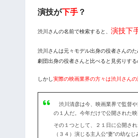
演技が
下手
？
演技下
渋川さんの名前で検索すると、
渋川さんは元々モデル出身の役者さんのた
劇団出身の役者さんと比べると見劣りする
しかし
実際の映画業界の方々は渋川さんの
渋川清彦は今、映画業界で監督や
の１人だ。今年だけで公開された映
その１つとして、２１日に公開され
（３４）演じる主人公“妻”の幼なじ