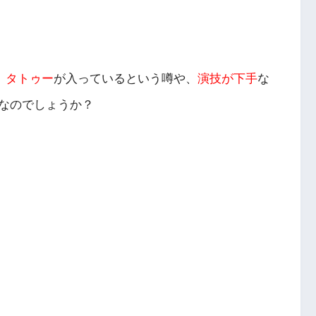
。
タトゥー
が入っているという噂や、
演技が下手
な
なのでしょうか？