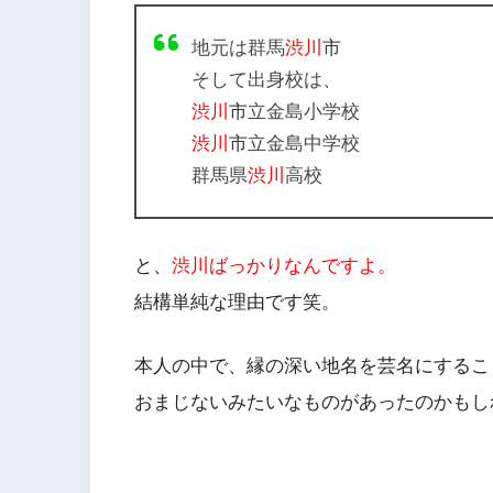
地元は群馬
渋川
市
そして出身校は、
渋川
市
立金島小学校
渋川
市
立金島中学校
群馬県
渋川
高校
と、
渋川ばっかりなんですよ。
結構単純な理由です笑。
本人の中で、縁の深い地名を芸名にするこ
おまじないみたいなものがあったのかもし