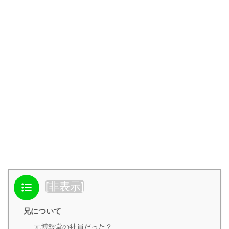
目次
[
非表示
]
兄について
元博報堂の社員だった？