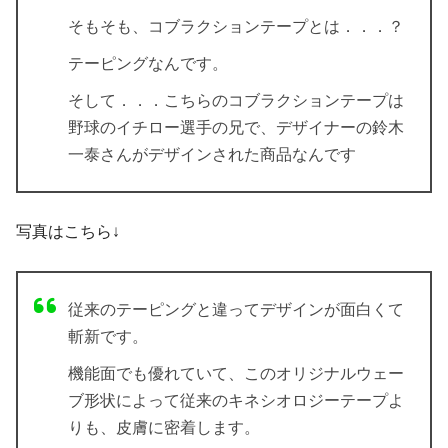
そもそも、コブラクションテープとは．．．？
テーピング
なんです。
そして．．．こちらのコブラクションテープは
野球の
イチロー選手の兄
で、
デザイナーの鈴木
一泰
さんがデザインされた商品なんです
写真はこちら↓
従来のテーピングと違ってデザインが面白くて
斬新です。
機能面でも優れていて、この
オリジナルウェー
ブ形状
によって従来のキネシオロジーテープよ
りも、
皮膚に密着
します。