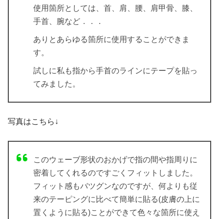
使用箇所としては、
首
、
肩
、
腰
、
肩甲骨
、
膝
、
手首
、
腕
など．．．
ありとあらゆる箇所に使用することができま
す。
試しに私も指から手首のラインにテープを貼っ
てみました。
写真はこちら↓
このウェーブ形状のおかげで指の間や指周りに
密着してくれるのですごくフィットしました。
フィット感もバツグン
なのですが、何よりも従
来のテーピングに比べて簡単に貼る(皮膚の上に
置くように貼る)ことができて
色々な箇所に使え