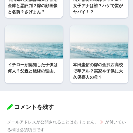
金庫と悪評判？嫁の顔画像
女子アナは誰？ハゲで髪が
と名前？さげまん？
ヤバイ！？
イチローが認知した子供は
本田圭佑の嫁の金沢西高校
何人？父親と絶縁の理由。
で卒アル？実家や子供に大
久保嘉人の母？
コメントを残す
メールアドレスが公開されることはありません。
※
が付いてい
る欄は必須項目です