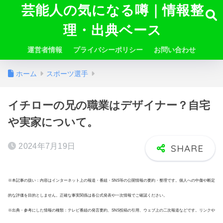
芸能人の気になる噂｜情報整
理・出典ベース
運営者情報
プライバシーポリシー
お問い合わせ
ホーム
スポーツ選手
イチローの兄の職業はデザイナー？自宅
や実家について。
2024年7月19日
※本記事の扱い：内容はインターネット上の報道・番組・SNS等の公開情報の要約・整理です。個人への中傷や断定
的な評価を目的としません。正確な事実関係は各公式発表や一次情報でご確認ください。
※出典・参考にした情報の種類：テレビ番組の発言要約、SNS投稿の引用、ウェブ上の二次報道などです。リンクや