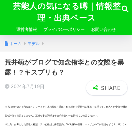
芸能人の気になる噂｜情報整
理・出典ベース
運営者情報
プライバシーポリシー
お問い合わせ
ホーム
モデル
荒井萌がブログで知念侑李との交際を暴
露！？キスプリも？
2024年7月19日
※本記事の扱い：内容はインターネット上の報道・番組・SNS等の公開情報の要約・整理です。個人への中傷や断定
的な評価を目的としません。正確な事実関係は各公式発表や一次情報でご確認ください。
※出典・参考にした情報の種類：テレビ番組の発言要約、SNS投稿の引用、ウェブ上の二次報道などです。リンクや