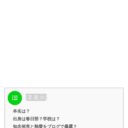
目次
[
非表示
]
本名は？
出身は春日部？学校は？
知念侑李と熱愛をブログで暴露？