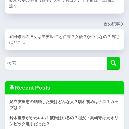
鈴木六夏の子供【息子】の小学校はどこ？名前は？旦那は
誰？
次の記事
武田修宏の彼女はモデルIこと仁香？女優？かつらなの？自宅
はどこ…
Recent Posts
足立友里恵の結婚した夫はどんな人？馴れ初めはナニ？カッ
プは？
鈴木世奈がかわいい！彼氏はいるの？祖父・高嶋守は元オリ
ンピック選手だった？