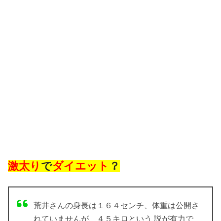
激太り
で
ダイエット
？
荒井さんの身長は１６４センチ、体重は公開さ
れていませんが、４５キロという 説が有力で