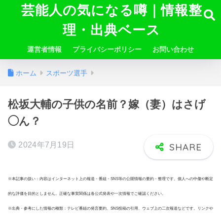
芸能人の気になる噂｜情報整
理・出典ベース
運営者情報
プライバシーポリシー
お問い合わせ
ホーム
スポーツ選手
松坂大輔の子供の名前？嫁（妻）はさげ
◯ん？
2024年7月19日
※本記事の扱い：内容はインターネット上の報道・番組・SNS等の公開情報の要約・整理です。個人への中傷や断定
的な評価を目的としません。正確な事実関係は各公式発表や一次情報でご確認ください。
※出典・参考にした情報の種類：テレビ番組の発言要約、SNS投稿の引用、ウェブ上の二次報道などです。リンクや