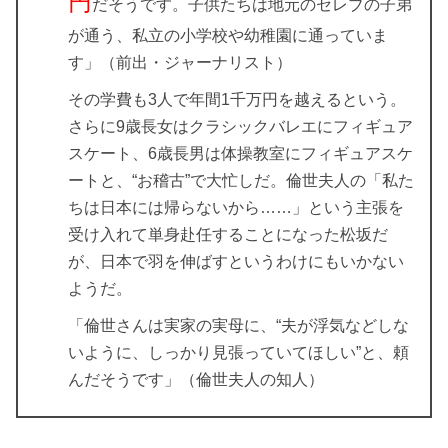
円
だそうです。子供たちは地元のセレブの子弟
が通う、私立の小学校や幼稚園に通っていま
す」（前出・ジャーナリスト）
その学費も3人で年間1千万円を越えるという。
さらに9歳長女はクラシックバレエにフィギュア
スケート、6歳長男は体操教室にフィギュアスケ
ートと、“お稽古”で大忙しだ。倫世夫人の「私た
ちは日本には帰らないから……」という主張を
受け入れて単身赴任することになった松坂だ
が、日本で羽を伸ばすというわけにもいかない
ようだ。
「倫世さんは実家の実母に、“夫が浮気などしな
いように、しっかり見張っていてほしい”と、頼
んだそうです」（倫世夫人の知人）