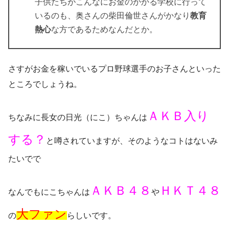
子供たちがこんなにお金のかかる学校に行って
いるのも、奥さんの柴田倫世さんがかなり
教育
熱心
な方であるためなんだとか。
さすがお金を稼いでいるプロ野球選手のお子さんといった
ところでしょうね。
ＡＫＢ入り
ちなみに長女の日光（にこ）ちゃんは
する？
と噂されていますが、そのようなコトはないみ
たいでで
ＡＫＢ４８
ＨＫＴ４８
なんでもにこちゃんは
や
大ファン
の
らしいです。