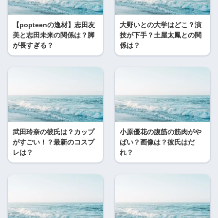
【popteenの逸材】志田友
大野いとの大学はどこ？演
美と志田未来の関係は？脚
技が下手？土屋太鳳との関
が長すぎる？
係は？
武田玲奈の彼氏は？カップ
小原優花の腹筋の筋肉がや
がすごい！？最新のコスプ
ばい？画像は？彼氏はだ
レは？
れ？