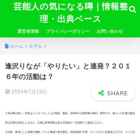
芸能人の気になる噂｜情報整
理・出典ベース
運営者情報
プライバシーポリシー
お問い合わせ
ホーム
モデル
逢沢りなが「やりたい」と連発？２０１
６年の活動は？
2024年7月19日
※本記事の扱い：内容はインターネット上の報道・番組・SNS等の公開情報の要約・整理です。個人への中傷や断定
的な評価を目的としません。正確な事実関係は各公式発表や一次情報でご確認ください。
※出典・参考にした情報の種類：テレビ番組の発言要約、SNS投稿の引用、ウェブ上の二次報道などです。リンクや