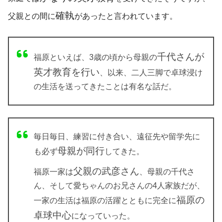
確執
父親との間に
があったと言われています。
千代さんが
福原といえば、3歳の頃から母親の
英才教育を行い
、以来、二人三脚で卓球浸け
の生活を送ってきたことは有名な話だ。
毎日毎日、練習に付き合い、遠征先や留学先に
母親が同行
も必ず
してきた。
父親の武彦さん
福原一家は
、母親の千代さ
ん、そして愛ちゃんのお兄さんの4人家族だが、
福原の
一家の生活は福原の活躍とともに完全に
卓球中心
になっていった。