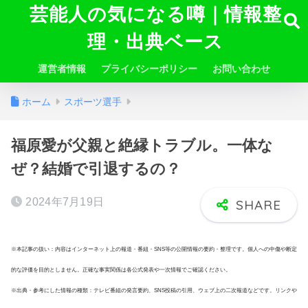
芸能人の気になる噂｜情報整
理・出典ベース
運営者情報
プライバシーポリシー
お問い合わせ
ホーム
スポーツ選手
福原愛が父親と絶縁トラブル。一体な
ぜ？結婚で引退するの？
2024年7月19日
※本記事の扱い：内容はインターネット上の報道・番組・SNS等の公開情報の要約・整理です。個人への中傷や断定
的な評価を目的としません。正確な事実関係は各公式発表や一次情報でご確認ください。
※出典・参考にした情報の種類：テレビ番組の発言要約、SNS投稿の引用、ウェブ上の二次報道などです。リンクや