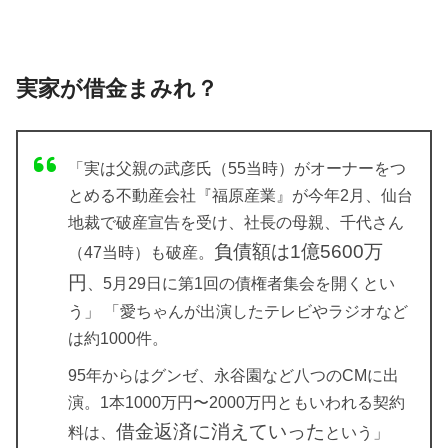
実家が借金まみれ？
「実は父親の武彦氏（55当時）がオーナーをつ
とめる不動産会社『福原産業』が今年2月、仙台
地裁で破産宣告を受け、社長の母親、千代さん
負債額は1億5600万
（47当時）も破産。
円
、5月29日に第1回の債権者集会を開くとい
う」 「愛ちゃんが出演したテレビやラジオなど
は約1000件。
95年からはグンゼ、永谷園など八つのCMに出
演。1本1000万円〜2000万円ともいわれる契約
借金返済に消えていった
料は、
という」