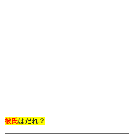
彼氏
はだれ？