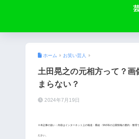
ホーム
お笑い芸人
土田晃之の元相方って？画
まらない？
2024年7月19日
※本記事の扱い：内容はインターネット上の報道・番組・SNS等の公開情報の要約・整理
ださい。