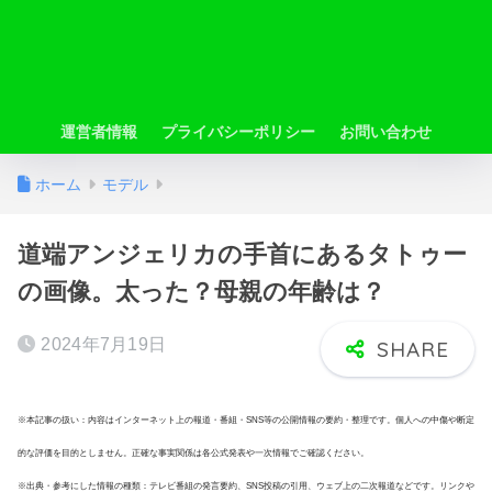
運営者情報
プライバシーポリシー
お問い合わせ
ホーム
モデル
道端アンジェリカの手首にあるタトゥー
の画像。太った？母親の年齢は？
2024年7月19日
※本記事の扱い：内容はインターネット上の報道・番組・SNS等の公開情報の要約・整理です。個人への中傷や断定
的な評価を目的としません。正確な事実関係は各公式発表や一次情報でご確認ください。
※出典・参考にした情報の種類：テレビ番組の発言要約、SNS投稿の引用、ウェブ上の二次報道などです。リンクや