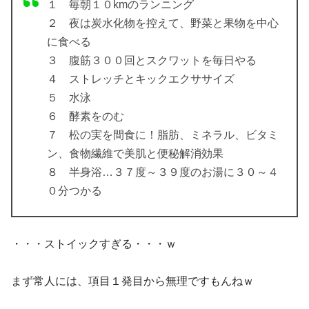
１ 毎朝１０kmのランニング
２ 夜は炭水化物を控えて、野菜と果物を中心
に食べる
３ 腹筋３００回とスクワットを毎日やる
４ ストレッチとキックエクササイズ
５ 水泳
６ 酵素をのむ
７ 松の実を間食に！脂肪、ミネラル、ビタミ
ン、食物繊維で美肌と便秘解消効果
８ 半身浴…３７度～３９度のお湯に３０～４
０分つかる
・・・ストイックすぎる・・・ｗ
まず常人には、項目１発目から無理ですもんねｗ