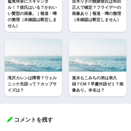
鷲尾玲奈にスキャンダ
吉木りさの熱愛彼氏は和田
ル！？彼氏はいる？かわい
正人で確定？フライデーの
い髪型の画像。｜報道・噂
画像あり｜報道・噂の整理
の整理（未確認は断定しま
（未確認は断定しません）
せん）
滝沢カレンは障害？ウェル
速水もこみちの弟は表久
ニッケ失語って？カップサ
禎？CM？早慶外語ゼミ？画
イズは？
像あり。本名は？
コメントを残す