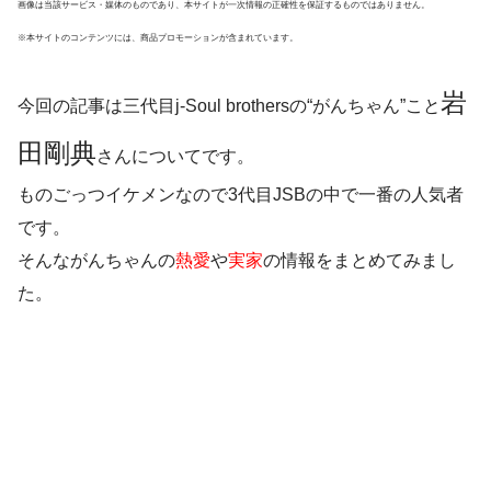
画像は当該サービス・媒体のものであり、本サイトが一次情報の正確性を保証するものではありません。
※本サイトのコンテンツには、商品プロモーションが含まれています。
岩
今回の記事は
三代目j-Soul brothers
の“
がんちゃん
”こと
田剛典
さんについてです。
ものごっつイケメンなので3代目JSBの中で一番の人気者
です。
そんながんちゃんの
熱愛
や
実家
の情報をまとめてみまし
た。