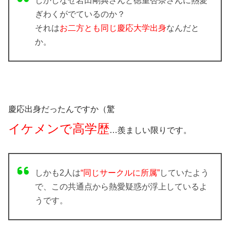
しかしなぜ岩田剛典さんと徳重杏奈さんに熱愛
ぎわくがでているのか？
それは
お二方とも同じ慶応大学出身
なんだと
か。
慶応出身だったんですか（驚
イケメンで高学歴
…羨ましい限りです。
しかも2人は
“同じサークルに所属”
していたよう
で、この共通点から熱愛疑惑が浮上しているよ
うです。