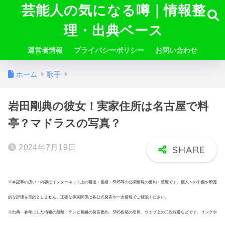
芸能人の気になる噂｜情報整
理・出典ベース
運営者情報
プライバシーポリシー
お問い合わせ
ホーム
歌手
岩田剛典の彼女！実家住所は名古屋で料
亭？マドラスの写真？
2024年7月19日
※本記事の扱い：内容はインターネット上の報道・番組・SNS等の公開情報の要約・整理です。個人への中傷や断定
的な評価を目的としません。正確な事実関係は各公式発表や一次情報でご確認ください。
※出典・参考にした情報の種類：テレビ番組の発言要約、SNS投稿の引用、ウェブ上の二次報道などです。リンクや