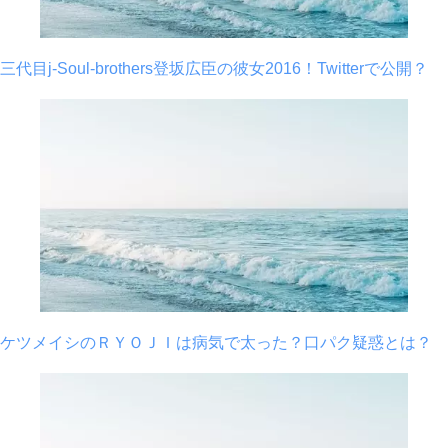
三代目j-Soul-brothers登坂広臣の彼女2016！Twitterで公開？
ケツメイシのＲＹＯＪＩは病気で太った？口パク疑惑とは？