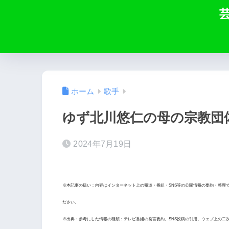
ホーム
歌手
ゆず北川悠仁の母の宗教団
2024年7月19日
※本記事の扱い：内容はインターネット上の報道・番組・SNS等の公開情報の要約・整理
ださい。
※出典・参考にした情報の種類：テレビ番組の発言要約、SNS投稿の引用、ウェブ上の二