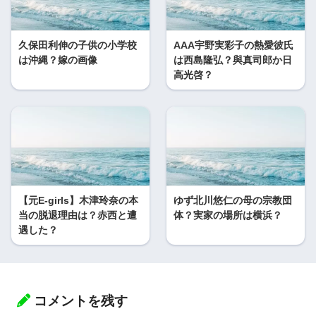
久保田利伸の子供の小学校
AAA宇野実彩子の熱愛彼氏
は沖縄？嫁の画像
は西島隆弘？與真司郎か日
高光啓？
【元E-girls】木津玲奈の本
ゆず北川悠仁の母の宗教団
当の脱退理由は？赤西と遭
体？実家の場所は横浜？
遇した？
コメントを残す