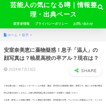
芸能人の気になる噂｜情報整
理・出典ベース
運営者情報
プライバシーポリシー
お問い合わせ
ホーム
歌手
安室奈美恵に薬物疑惑！息子「温人」の
顔写真は？暁星高校の卒アル？現在は？
2024年7月19日
※本記事の扱い：内容はインターネット上の報道・番組・SNS等の公開情報の要約・整理です。個人への中傷や断定
的な評価を目的としません。正確な事実関係は各公式発表や一次情報でご確認ください。
※出典・参考にした情報の種類：テレビ番組の発言要約、SNS投稿の引用、ウェブ上の二次報道などです。リンクや