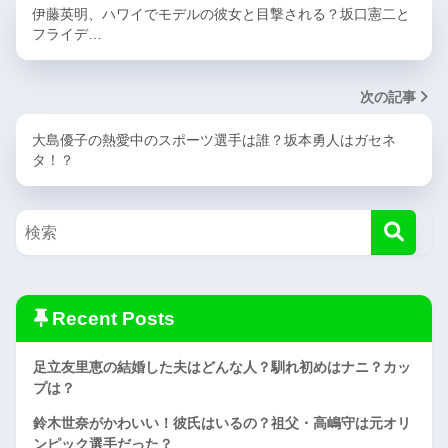
伊藤英明、ハワイでモデルの彼女と目撃される？坂口憲二と
フライデ…
次の記事
大島優子の熱愛中のスポーツ選手は誰？坂本勇人はガセネ
タ！？
Recent Posts
足立友里恵の結婚した夫はどんな人？馴れ初めはナニ？カッ
プは？
鈴木世奈がかわいい！彼氏はいるの？祖父・高嶋守は元オリ
ンピック選手だった？