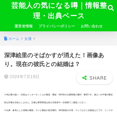
芸能人の気になる噂｜情報整
理・出典ベース
運営者情報
プライバシーポリシー
お問い合わせ
ホーム
女優
深津絵里のそばかすが消えた！画像あ
り。現在の彼氏との結婚は？
2024年7月19日
※本記事の扱い：内容はインターネット上の報道・番組・SNS等の公開情報の要約・整理です。個人への中傷や断定
的な評価を目的としません。正確な事実関係は各公式発表や一次情報でご確認ください。
※出典・参考にした情報の種類：テレビ番組の発言要約、SNS投稿の引用、ウェブ上の二次報道などです。リンクや