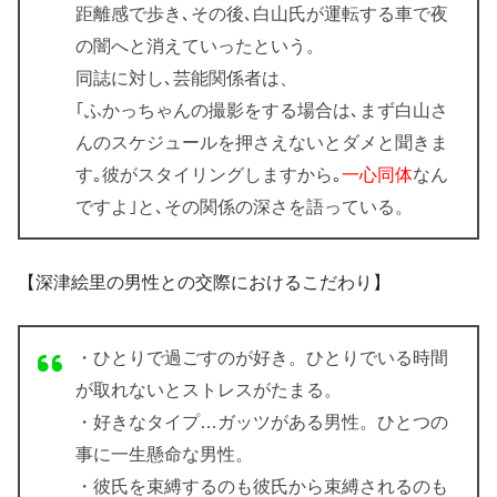
距離感で歩き､その後､白山氏が運転する車で夜
の闇へと消えていったという。
同誌に対し､芸能関係者は、
｢ふかっちゃんの撮影をする場合は､まず白山さ
んのスケジュールを押さえないとダメと聞きま
す｡彼がスタイリングしますから｡
一心同体
なん
ですよ｣と､その関係の深さを語っている。
【深津絵里の男性との交際におけるこだわり】
・ひとりで過ごすのが好き。ひとりでいる時間
が取れないとストレスがたまる。
・好きなタイプ…ガッツがある男性。ひとつの
事に一生懸命な男性。
・彼氏を束縛するのも彼氏から束縛されるのも