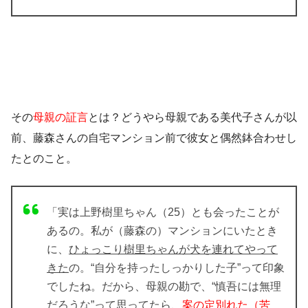
その
母親の証言
とは？どうやら母親である美代子さんが以
前、藤森さんの自宅マンション前で
彼女と偶然鉢合わせし
た
とのこと。
「実は上野樹里ちゃん（25）とも会ったことが
あるの。私が（藤森の）マンションにいたとき
に、
ひょっこり樹里ちゃんが犬を連れてやって
きた
の。“自分を持ったしっかりした子”って印象
でしたね。だから、母親の勘で、“慎吾には無理
だろうな”って思ってたら、
案の定別れた（苦