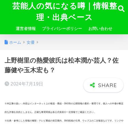
芸能人の気になる噂｜情報整
理・出典ベース
運営者情報
プライバシーポリシー
お問い合わせ
ホーム
女優
上野樹里の熱愛彼氏は松本潤か芸人？佐
藤健や玉木宏も？
2024年7月19日
※本記事の扱い：内容はインターネット上の報道・番組・SNS等の公開情報の要約・整理です。個人への中傷や断定
的な評価を目的としません。正確な事実関係は各公式発表や一次情報でご確認ください。
※出典・参考にした情報の種類：テレビ番組の発言要約、SNS投稿の引用、ウェブ上の二次報道などです。リンクや