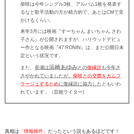
柴咲は今年シングル3枚、アルバム1枚を発表す
るなど
歌手活動の方が精力的で、あとはCMで見
かけるくらい。
来年3月には映画『すーちゃん まいちゃん さわ
子さん』が公開されますが、ハリウッドデビュ
ー作となる映画『47 RONIN』は、まだ公開日未
定という状況です。
浜崎あゆみ
また、
長瀬は
との
復縁説
も今年さ
さやかれていましたが、
柴咲との交際をカムフ
ラージュするため
に復縁説に協力した
ともいわ
れています」（芸能ライター)
真相
は
「情報操作」
だったという説もあるほどです！