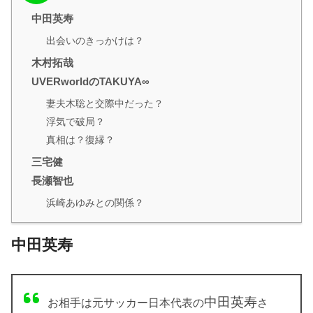
中田英寿
出会いのきっかけは？
木村拓哉
UVERworldのTAKUYA∞
妻夫木聡と交際中だった？
浮気で破局？
真相は？復縁？
三宅健
長瀬智也
浜崎あゆみとの関係？
中田英寿
中田英寿
お相手は元サッカー日本代表の
さ