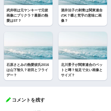
武井咲は元ヤンキーで元彼
酒井法子の刺青は関東連合
画像にプリクラ？最新の熱
のK？蝶と梵字の意味に画
愛はST？
像？
石原さとみの熱愛彼氏2016
北川景子が関東連合のペッ
は山下智久？岩田とフライ
トと噂？短足で太い画像と
デー？
サイズ？
コメントを残す