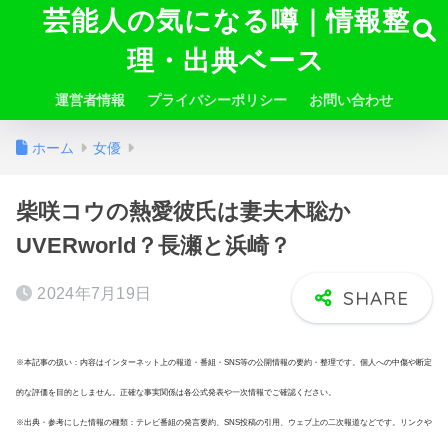
芸能人の気になる噂｜情報整
理・出典ベース
運営者情報
プライバシーポリシー
お問い合わせ
ホーム
女優
柴咲コウの熱愛彼氏は妻夫木聡か
UVERworld？長瀬と浜崎？
2024年7月19日
※本記事の扱い：内容はインターネット上の報道・番組・SNS等の公開情報の要約・整理です。個人への中傷や断定
的な評価を目的としません。正確な事実関係は各公式発表や一次情報でご確認ください。
※出典・参考にした情報の種類：テレビ番組の発言要約、SNS投稿の引用、ウェブ上の二次報道などです。リンクや