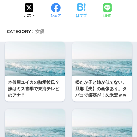
LINE
ポスト
シェア
はてブ
CATEGORY :
女優
本仮屋ユイカの熱愛彼氏？
松たか子と姉が似てない。
妹はミス青学で東海テレビ
旦那【夫】の画像あり。タ
のアナ？
バコで歯茎が！久米宏ｗｗ