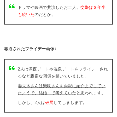
ドラマや映画で共演したお二人。
交際は３年半
も続いた
のだとか。
報道された
フライデー画像
↓
2人は深夜デートや温泉デートを
フライデー
され
るなど親密な関係を築いていました。
妻夫木さんは柴咲さんを両親に紹介までしてい
たようで、
結婚まで考えていた
と思われます。
しかし、2人は
破局
してしまします。