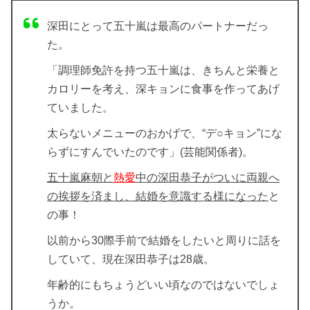
深田にとって五十嵐は最高のパートナーだっ
た。
「調理師免許を持つ五十嵐は、きちんと栄養と
カロリーを考え、深キョンに食事を作ってあげ
ていました。
太らないメニューのおかげで、“デ○キョン”にな
らずにすんでいたのです」(芸能関係者)。
五十嵐麻朝と
熱愛
中の深田恭子がついに両親へ
の挨拶を済まし、
結婚を意識する様になった
と
の事！
以前から30際手前で結婚を
したいと周りに話を
していて、現在深田恭子は28歳。
年齢的にもちょうどいい頃なのではないでしょ
うか。