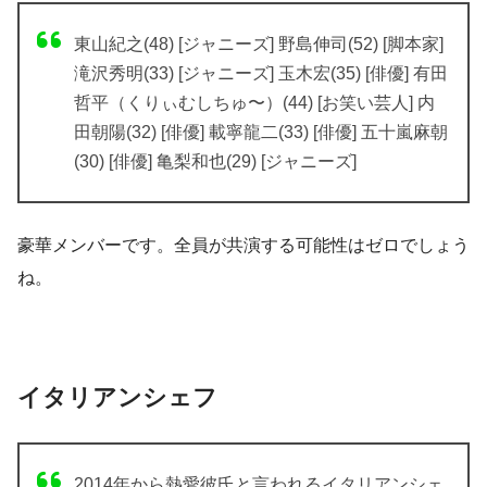
東山紀之(48) [ジャニーズ] 野島伸司(52) [脚本家]
滝沢秀明(33) [ジャニーズ] 玉木宏(35) [俳優] 有田
哲平（くりぃむしちゅ〜）(44) [お笑い芸人] 内
田朝陽(32) [俳優] 載寧龍二(33) [俳優] 五十嵐麻朝
(30) [俳優] 亀梨和也(29) [ジャニーズ]
豪華メンバーです。全員が共演する可能性はゼロでしょう
ね。
イタリアンシェフ
2014年から熱愛彼氏と言われる
イタリアンシェ