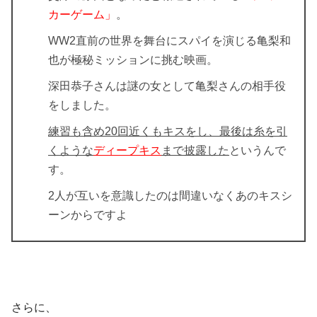
カーゲーム」
。
WW2直前の世界を舞台にスパイを演じる亀梨和
也が極秘ミッションに挑む映画。
深田恭子さんは謎の女として亀梨さんの相手役
をしました。
練習も含め20回近くもキスをし、最後は糸を引
くような
ディープキス
まで披露した
というんで
す。
2人が互いを意識したのは間違いなくあのキスシ
ーンからですよ
さらに、