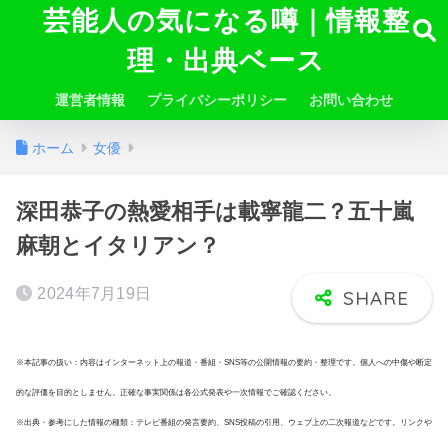
芸能人の気になる噂｜情報整
理・出典ベース
運営者情報
プライバシーポリシー
お問い合わせ
ホーム
女優
深田恭子の熱愛相手は載寧龍二？五十嵐
麻朝とイタリアン？
2024年7月19日
※本記事の扱い：内容はインターネット上の報道・番組・SNS等の公開情報の要約・整理です。個人への中傷や断定
的な評価を目的としません。正確な事実関係は各公式発表や一次情報でご確認ください。
※出典・参考にした情報の種類：テレビ番組の発言要約、SNS投稿の引用、ウェブ上の二次報道などです。リンクや