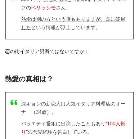
フ
の
ベリッシモ
さん。
熱愛は別の方という噂もありますが、既に破局
した
という情報が浮上しています。
恋の街イタリア男爵ではないですか！
熱愛の真相は？
深キョンの新恋人は人気イタリア料理店のオー
ナー（34歳）。
バラエティ番組に出演したこともあり
“100人斬
り”
の恋愛経験を告白している。