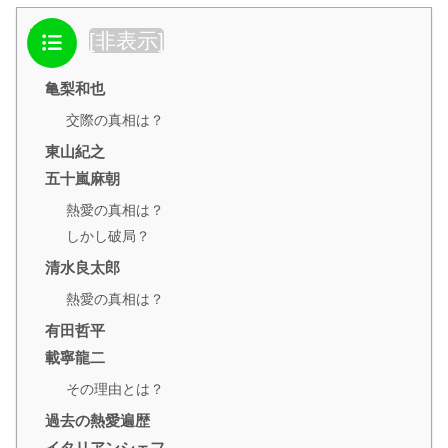
目次
[
非表示
]
亀梨和也
交際の真相は？
東山紀之
五十嵐麻朝
熱愛の真相は？
しかし破局？
清水良太郎
熱愛の真相は？
有田哲平
載寧龍二
その理由とは？
過去の熱愛遍歴
イタリアンシェフ