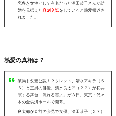
恋多き女性として有名だった深田恭子さんが
結
婚を見据えた
真剣交際
をしていると熱愛報道さ
れました。
熱愛の真相は？
破局も父親公認！？タレント、清水アキラ（５
６）と三男の俳優、清水良太郎（２２）が初共
演する舞台「流れる雲よ」が３日、東京・代々
木の全労済ホールで開幕。
良太郎が直前の会見で女優、深田恭子（２７）