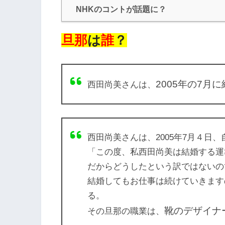
NHKのコントが話題に？
旦那
は
誰
？
2005年の7月
西田尚美さんは、
西田尚美さん
は、2005年7月４日
「この度、私
西田尚美
は
結婚
する運
だからどうしたという訳ではないの
結婚
してもお仕事は続けていきます
る。
靴のデザイナ
その旦那の職業は、