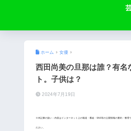
ホーム
女優
西田尚美の旦那は誰？有名
ト。子供は？
2024年7月19日
※本記事の扱い：内容はインターネット上の報道・番組・SNS等の公開情報の要約・整理
ださい。